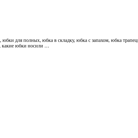
юбки для полных, юбка в складку, юбка с запахом, юбка трапец
й, какие юбки носили …